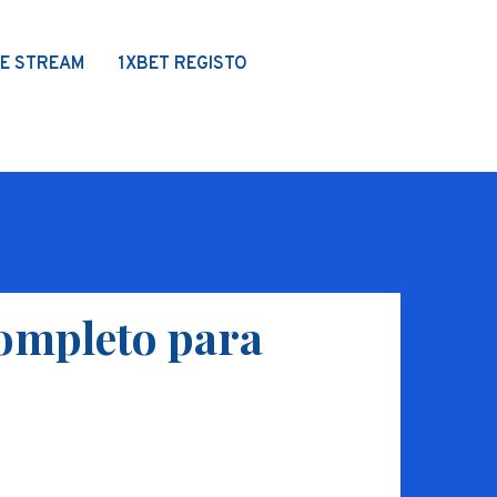
VE STREAM
1XBET REGISTO
completo para