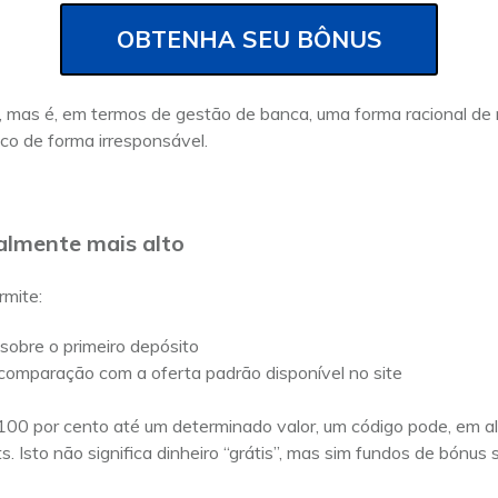
OBTENHA SEU BÔNUS
o, mas é, em termos de gestão de banca, uma forma racional de 
co de forma irresponsável.
almente mais alto
rmite:
obre o primeiro depósito
comparação com a oferta padrão disponível no site
 100 por cento até um determinado valor, um código pode, em
s. Isto não significa dinheiro “grátis”, mas sim fundos de bónus