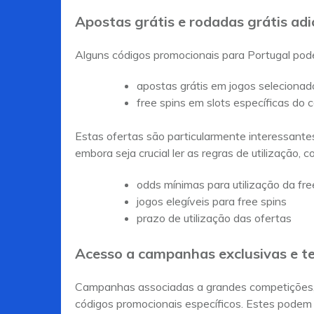
Apostas grátis e rodadas grátis adi
Alguns códigos promocionais para Portugal podem
apostas grátis em jogos selecionado
free spins em slots específicas do 
Estas ofertas são particularmente interessantes
embora seja crucial ler as regras de utilização, c
odds mínimas para utilização da fre
jogos elegíveis para free spins
prazo de utilização das ofertas
Acesso a campanhas exclusivas e t
Campanhas associadas a grandes competições, 
códigos promocionais específicos. Estes podem 