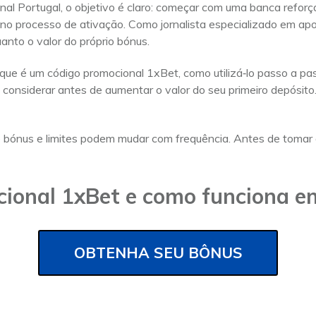
al Portugal, o objetivo é claro: começar com uma banca reforça
no processo de ativação. Como jornalista especializado em apo
anto o valor do próprio bónus.
que é um código promocional 1xBet, como utilizá‑lo passo a pas
 considerar antes de aumentar o valor do seu primeiro depósit
 bónus e limites podem mudar com frequência. Antes de tomar 
cional 1xBet e como funciona e
OBTENHA SEU BÔNUS