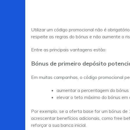
Utilizar um código promocional não é obrigatóri
respeite as regras do bónus e não aumente o ris
Entre as principais vantagens estão:
Bónus de primeiro depósito potenci
Em muitas campanhas, o código promocional pe
aumentar a percentagem do bónus s
elevar o teto máximo do bónus em 
Por exemplo, se a oferta base for um bónus de
acrescentar benefícios adicionais, como free bet
reforçar a sua banca inicial.