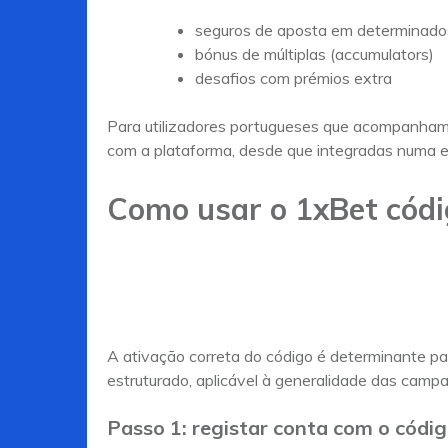
seguros de aposta em determinad
bónus de múltiplas (accumulators)
desafios com prémios extra
Para utilizadores portugueses que acompanham
com a plataforma, desde que integradas numa est
Como usar o 1xBet códi
A ativação correta do código é determinante pa
estruturado, aplicável à generalidade das camp
Passo 1: registar conta com o códi